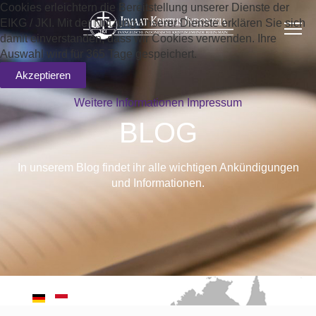
Cookies erleichtern die Bereitstellung unserer Dienste der
EIKG / JKI. Mit der Nutzung unserer Dienste erklären Sie sich
damit einverstanden, dass wir Cookies verwenden. Ihre
Auswahl wird für 365 Tage gespeichert.
Akzeptieren
Weitere Informationen
Impressum
BLOG
In unserem Blog findet ihr alle wichtigen Ankündigungen
und Informationen.