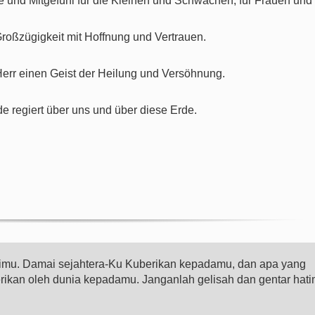
ebe und Mitgefühl für die Kleinen und Schwachen, für Frauen und
oßzügigkeit mit Hoffnung und Vertrauen.
Herr einen Geist der Heilung und Versöhnung.
e regiert über uns und über diese Erde.
gimu. Damai sejahtera-Ku Kuberikan kepadamu, dan apa yang
erikan oleh dunia kepadamu. Janganlah gelisah dan gentar hati