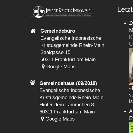
Letzt
Z
M
Gemeindebüro
K
Evangelische Indonesische
U
Kristusgemeinde Rhein-Main
Saalgasse 15
60311 Frankfurt am Main
Google Maps
Gemeindehaus (09/2018)
-
Evangelische Indonesische
v
Kristusgemeinde Rhein-Main
i
Hinter dem Lämmchen 8
A
60311 Frankfurt am Main
E
Google Maps