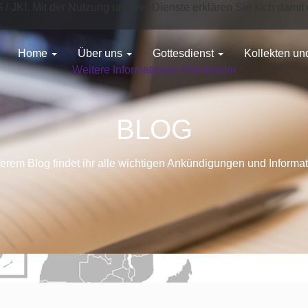
G / JKI. Mit der Nutzung unserer Dienste erklären Sie sich dam
Home
Über uns
Gottesdienst
Kollekten u
Weitere Informationen
Impressum
BLOG
erem Blog findet ihr alle wichtigen Ankündigungen und Informa