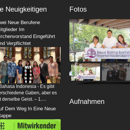
e Neuigkeitigen
Fotos
wei Neue Berufene
itglieder Im
irchenvorstand Eingeführt
nd Verpflichtet
 Bahasa Indonesia - Es gibt
erschiedene Gaben, aber es
st derselbe Geist. – 1.…
Aufnahmen
uf Dem Weg In Eine Neue
tappe