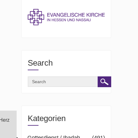
Search
Kategorien
 Herz
Gottesdienst / Ibadah
(491)