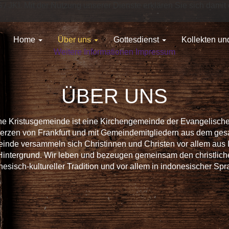
G / JKI. Mit der Nutzung unserer Dienste erklären Sie sich dam
Home
Über uns
Gottesdienst
Kollekten u
Weitere Informationen
Impressum
ÜBER UNS
he Kristusgemeinde ist eine Kirchengemeinde der Evangelisch
erzen von Frankfurt und mit Gemeindemitgliedern aus dem ge
einde versammeln sich Christinnen und Christen vor allem aus 
intergrund. Wir leben und bezeugen gemeinsam den christlic
nesisch-kultureller Tradition und vor allem in indonesischer Spr