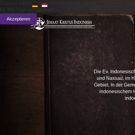
Cookies erleichtern die Bereitstellung unserer Dienste der EIK
für 365 Tage gespeichert.
Akzeptieren
Die Ev. Indonesisc
und Nassau, im H
Gebiet. In der Gem
indonesischem H
indo