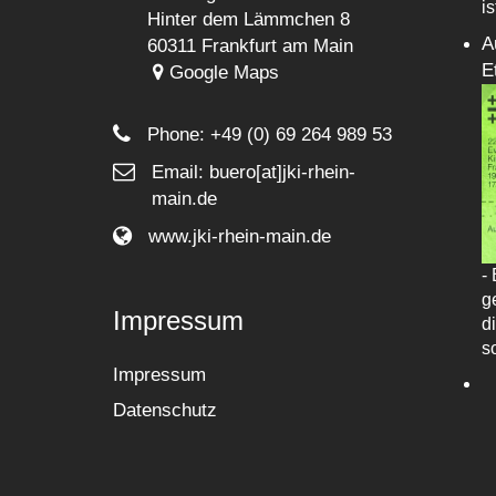
i
Hinter dem Lämmchen 8
A
60311 Frankfurt am Main
E
Google Maps
Phone:
+49 (0) 69 264 989 53
Email: buero[at]jki-rhein-
main.de
www.jki-rhein-main.de
-
g
Impressum
di
s
Impressum
Datenschutz