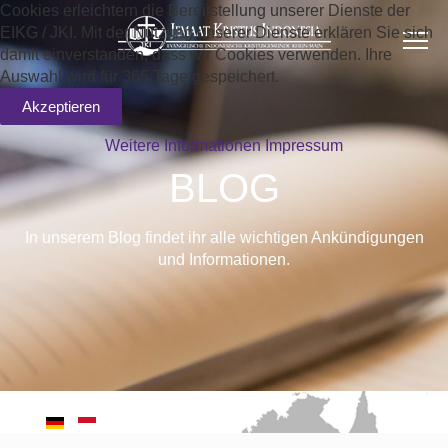
Cookies erleichtern die Bereitstellung unserer Dienste der
EIKG / JKI. Mit der Nutzung unserer Dienste erklären Sie sich
damit einverstanden, dass wir Cookies verwenden. Ihre
Auswahl wird für 365 Tage gespeichert.
Akzeptieren
Weitere Informationen
Impressum
BLOG
In unserem Blog findet ihr alle wichtigen Ankündigungen
und Informationen.